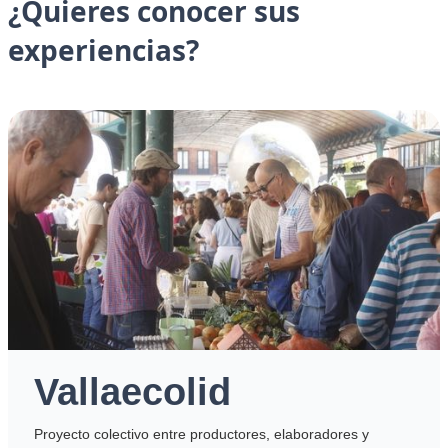
¿Quieres conocer sus
experiencias?
ecolid
Huert
tivo entre productores, elaboradores y
Después de much