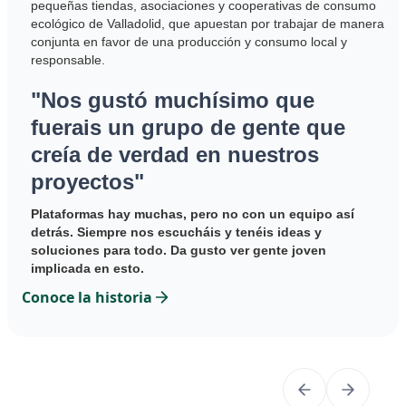
das, asociaciones y cooperativas de consumo
volver a España y
alladolid, que apuestan por trabajar de manera
este proyecto de
vor de una producción y consumo local y
proyecto de huert
"
Hoy en 
stó muchísimo que
siempre h
 un grupo de gente que
que nece
e verdad en nuestros
creíamos
os"
Poner texto por 
hay muchas, pero no con un equipo así
Conoce la hist
re nos escucháis y tenéis ideas y
ra todo. Da gusto ver gente joven
esto.
storia