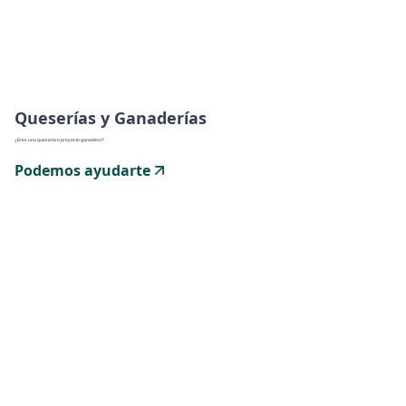
Queserías y Ganaderías
¿Eres una quesería o proyecto ganadero?
Podemos ayudarte