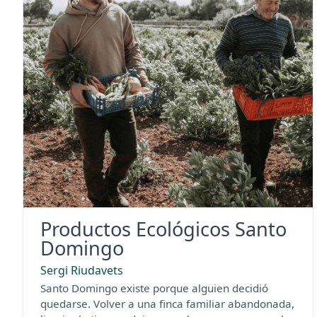
Productos Ecológicos Santo
Domingo
Sergi Riudavets
Santo Domingo existe porque alguien decidió
quedarse. Volver a una finca familiar abandonada,