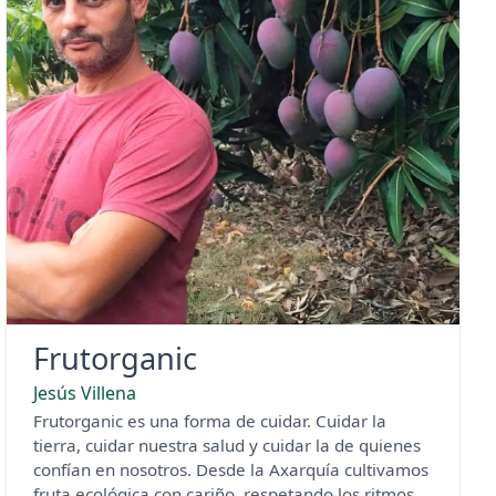
Frutorganic
Jesús Villena
Frutorganic es una forma de cuidar. Cuidar la
tierra, cuidar nuestra salud y cuidar la de quienes
confían en nosotros. Desde la Axarquía cultivamos
fruta ecológica con cariño, respetando los ritmos