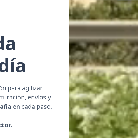
da
día
ón para agilizar
cturación, envíos y
paña
en cada paso.
ctor.